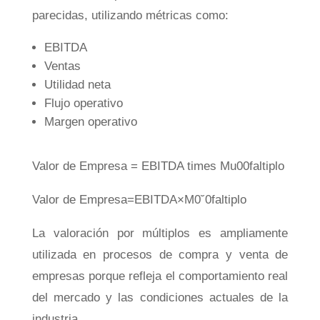
parecidas, utilizando métricas como:
EBITDA
Ventas
Utilidad neta
Flujo operativo
Margen operativo
Valor de Empresa = EBITDA times Mu00faltiplo
Va
l
or
d
e
E
m
p
res
a
=
EB
I
T
D
A
×
M
0
˘
0
f
a
lt
i
pl
o
La valoración por múltiplos es ampliamente
utilizada en procesos de compra y venta de
empresas porque refleja el comportamiento real
del mercado y las condiciones actuales de la
industria.