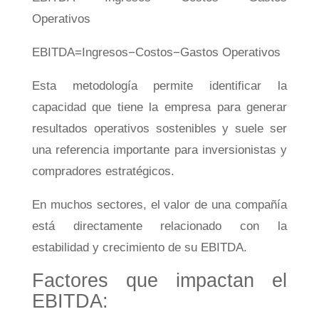
Operativos
EB
I
T
D
A
=
I
n
g
resos
−
C
os
t
os
−
G
a
s
t
os
Op
er
a
t
i
v
os
Esta metodología permite identificar la
capacidad que tiene la empresa para generar
resultados operativos sostenibles y suele ser
una referencia importante para inversionistas y
compradores estratégicos.
En muchos sectores, el valor de una compañía
está directamente relacionado con la
estabilidad y crecimiento de su EBITDA.
Factores que impactan el
EBITDA: