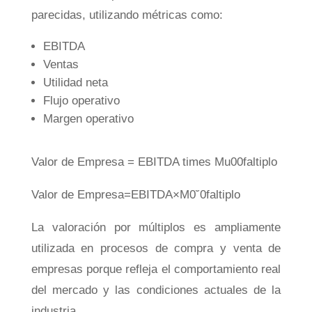
parecidas, utilizando métricas como:
EBITDA
Ventas
Utilidad neta
Flujo operativo
Margen operativo
Valor de Empresa = EBITDA times Mu00faltiplo
Va
l
or
d
e
E
m
p
res
a
=
EB
I
T
D
A
×
M
0
˘
0
f
a
lt
i
pl
o
La valoración por múltiplos es ampliamente
utilizada en procesos de compra y venta de
empresas porque refleja el comportamiento real
del mercado y las condiciones actuales de la
industria.