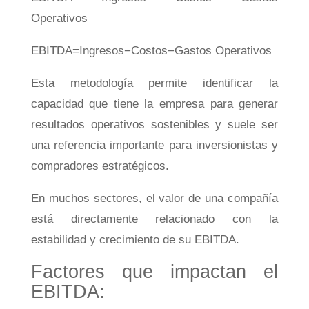
Operativos
EB
I
T
D
A
=
I
n
g
resos
−
C
os
t
os
−
G
a
s
t
os
Op
er
a
t
i
v
os
Esta metodología permite identificar la
capacidad que tiene la empresa para generar
resultados operativos sostenibles y suele ser
una referencia importante para inversionistas y
compradores estratégicos.
En muchos sectores, el valor de una compañía
está directamente relacionado con la
estabilidad y crecimiento de su EBITDA.
Factores que impactan el
EBITDA: