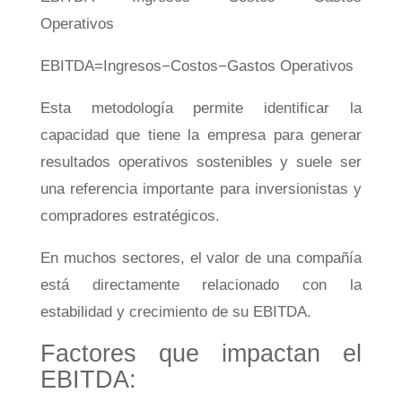
Operativos
EB
I
T
D
A
=
I
n
g
resos
−
C
os
t
os
−
G
a
s
t
os
Op
er
a
t
i
v
os
Esta metodología permite identificar la
capacidad que tiene la empresa para generar
resultados operativos sostenibles y suele ser
una referencia importante para inversionistas y
compradores estratégicos.
En muchos sectores, el valor de una compañía
está directamente relacionado con la
estabilidad y crecimiento de su EBITDA.
Factores que impactan el
EBITDA: