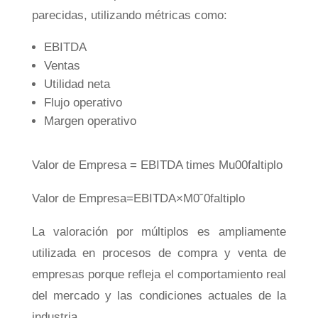
parecidas, utilizando métricas como:
EBITDA
Ventas
Utilidad neta
Flujo operativo
Margen operativo
Valor de Empresa = EBITDA times Mu00faltiplo
Va
l
or
d
e
E
m
p
res
a
=
EB
I
T
D
A
×
M
0
˘
0
f
a
lt
i
pl
o
La valoración por múltiplos es ampliamente
utilizada en procesos de compra y venta de
empresas porque refleja el comportamiento real
del mercado y las condiciones actuales de la
industria.