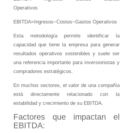
Operativos
EB
I
T
D
A
=
I
n
g
resos
−
C
os
t
os
−
G
a
s
t
os
Op
er
a
t
i
v
os
Esta metodología permite identificar la
capacidad que tiene la empresa para generar
resultados operativos sostenibles y suele ser
una referencia importante para inversionistas y
compradores estratégicos.
En muchos sectores, el valor de una compañía
está directamente relacionado con la
estabilidad y crecimiento de su EBITDA.
Factores que impactan el
EBITDA: