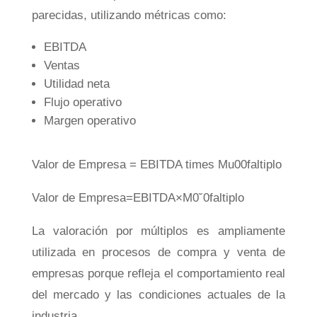
parecidas, utilizando métricas como:
EBITDA
Ventas
Utilidad neta
Flujo operativo
Margen operativo
Valor de Empresa = EBITDA times Mu00faltiplo
Va
l
or
d
e
E
m
p
res
a
=
EB
I
T
D
A
×
M
0
˘
0
f
a
lt
i
pl
o
La valoración por múltiplos es ampliamente
utilizada en procesos de compra y venta de
empresas porque refleja el comportamiento real
del mercado y las condiciones actuales de la
industria.