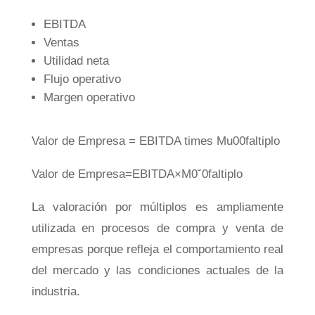
EBITDA
Ventas
Utilidad neta
Flujo operativo
Margen operativo
Valor de Empresa = EBITDA times Mu00faltiplo
Va
l
or
d
e
E
m
p
res
a
=
EB
I
T
D
A
×
M
0
˘
0
f
a
lt
i
pl
o
La valoración por múltiplos es ampliamente
utilizada en procesos de compra y venta de
empresas porque refleja el comportamiento real
del mercado y las condiciones actuales de la
industria.