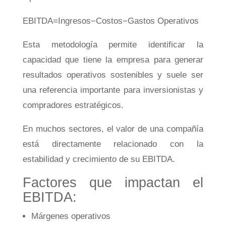
EB
I
T
D
A
=
I
n
g
resos
−
C
os
t
os
−
G
a
s
t
os
Op
er
a
t
i
v
os
Esta metodología permite identificar la
capacidad que tiene la empresa para generar
resultados operativos sostenibles y suele ser
una referencia importante para inversionistas y
compradores estratégicos.
En muchos sectores, el valor de una compañía
está directamente relacionado con la
estabilidad y crecimiento de su EBITDA.
Factores que impactan el
EBITDA:
Márgenes operativos