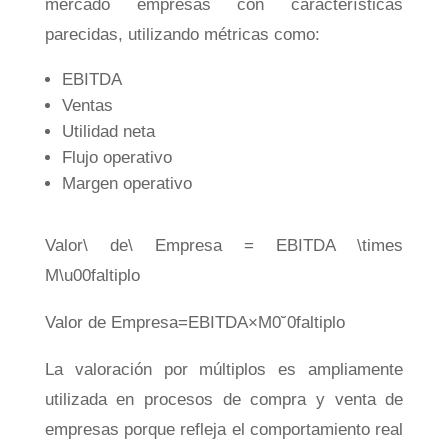
mercado empresas con características
parecidas, utilizando métricas como:
EBITDA
Ventas
Utilidad neta
Flujo operativo
Margen operativo
Valor\ de\ Empresa = EBITDA \times
M\u00faltiplo
Va
l
or
d
e
E
m
p
res
a
=
EB
I
T
D
A
×
M
0
˘
0
f
a
lt
i
pl
o
La valoración por múltiplos es ampliamente
utilizada en procesos de compra y venta de
empresas porque refleja el comportamiento real