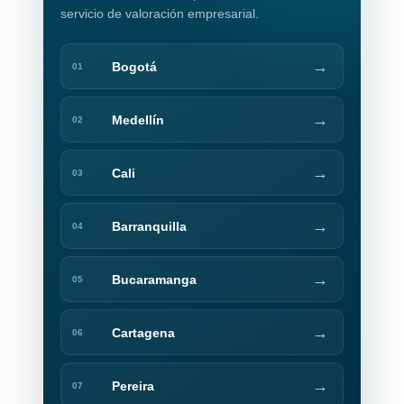
servicio de valoración empresarial.
→
Bogotá
01
→
Medellín
02
→
Cali
03
→
Barranquilla
04
→
Bucaramanga
05
→
Cartagena
06
→
Pereira
07