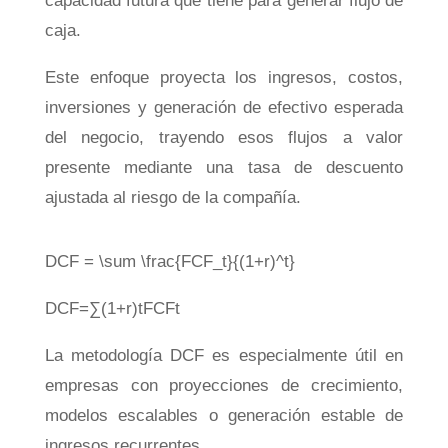
capacidad futura que tiene para generar flujo de
caja.
Este enfoque proyecta los ingresos, costos,
inversiones y generación de efectivo esperada
del negocio, trayendo esos flujos a valor
presente mediante una tasa de descuento
ajustada al riesgo de la compañía.
DCF = \sum \frac{FCF_t}{(1+r)^t}
D
CF
=
∑
(
1
+
r
)
t
FC
F
t
La metodología DCF es especialmente útil en
empresas con proyecciones de crecimiento,
modelos escalables o generación estable de
ingresos recurrentes.