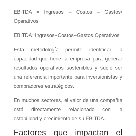
EBITDA = Ingresos – Costos – Gastos\
Operativos
EB
I
T
D
A
=
I
n
g
resos
−
C
os
t
os
−
G
a
s
t
os
Op
er
a
t
i
v
os
Esta metodología permite identificar la
capacidad que tiene la empresa para generar
resultados operativos sostenibles y suele ser
una referencia importante para inversionistas y
compradores estratégicos.
En muchos sectores, el valor de una compañía
está directamente relacionado con la
estabilidad y crecimiento de su EBITDA.
Factores que impactan el